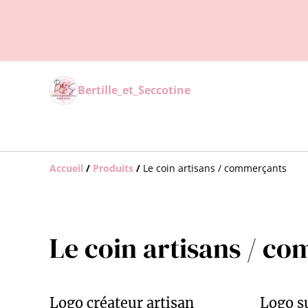
Bertille_et_Seccotine
Accueil
/
Produits
/
Le coin artisans / commerçants
Le coin artisans / c
Logo créateur artisan
Logo s