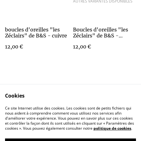
AUTRES VARIANTES DISPONIBLES
boucles d'oreilles "les
Boucles d'oreilles "les
Zéclairs" de B&S - cuivre
Zéclairs" de B&S -
holographique
12,00 €
12,00 €
Cookies
Contact Us
Legal Terms
Ce site Internet utilise des cookies. Les cookies sont de petits fichiers qui
Privacy Policy
Cookie Policy
nous aident à comprendre comment vous utilisez nos services afin
d'améliorer votre expérience. Vous pouvez en savoir plus sur ces cookies
et contrôler la façon dont ils sont utilisés en cliquant sur « Paramètres des
cookies ». Vous pouvez également consulter notre
politique de cookies
.