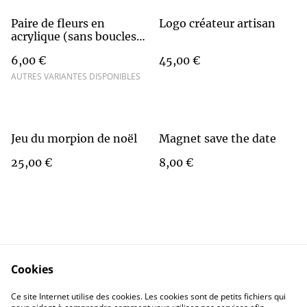
Paire de fleurs en
Logo créateur artisan
acrylique (sans boucles
d’oreilles)
6,00 €
45,00 €
AUTRES VARIANTES DISPONIBLES
Jeu du morpion de noël
Magnet save the date
25,00 €
8,00 €
Cookies
Contact Us
Legal Terms
Ce site Internet utilise des cookies. Les cookies sont de petits fichiers qui
Privacy Policy
Cookie Policy