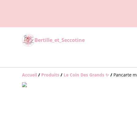
Bertille_et_Seccotine
Accueil
/
Produits
/
Le Coin Des Grands ✨
/
Pancarte m