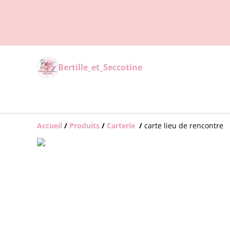
Bertille_et_Seccotine
Accueil
/
Produits
/
Carterie
/
carte lieu de rencontre