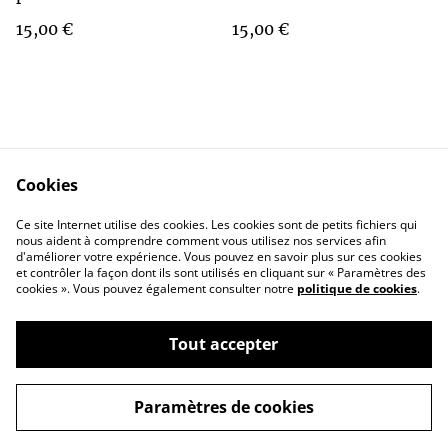
15,00 €
15,00 €
Cookies
Contact Us
Legal Terms
Ce site Internet utilise des cookies. Les cookies sont de petits fichiers qui
Privacy Policy
Cookie Policy
nous aident à comprendre comment vous utilisez nos services afin
d'améliorer votre expérience. Vous pouvez en savoir plus sur ces cookies
et contrôler la façon dont ils sont utilisés en cliquant sur « Paramètres des
cookies ». Vous pouvez également consulter notre
politique de cookies
.
Tout accepter
©
2026
Bertille_et_Seccotine
Paramètres de cookies
powered by