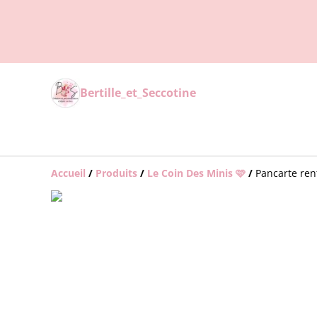
Bertille_et_Seccotine
Accueil
/
Produits
/
Le Coin Des Minis 🩷
/
Pancarte ren