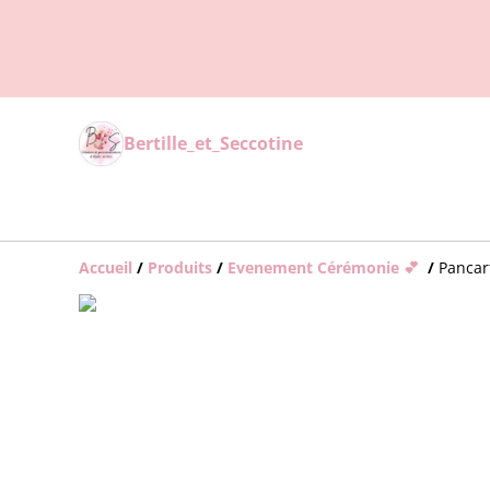
Bertille_et_Seccotine
Accueil
/
Produits
/
Evenement Cérémonie 💕
/
Pancar