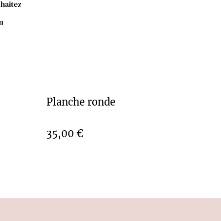
haitez
m
Planche ronde
35,00 €