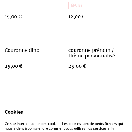
ÉPUISÉ
15,00 €
12,00 €
Couronne dino
couronne prénom /
thème personnalisé
25,00 €
25,00 €
Cookies
Contact Us
Legal Terms
Ce site Internet utilise des cookies. Les cookies sont de petits fichiers qui
Privacy Policy
Cookie Policy
nous aident à comprendre comment vous utilisez nos services afin