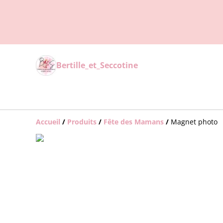
Bertille_et_Seccotine
Accueil
/
Produits
/
Fête des Mamans
/
Magnet photo