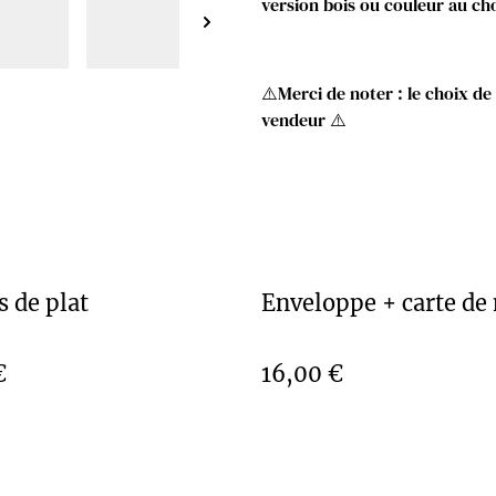
version bois ou couleur au ch
⚠️Merci de noter : le choix d
vendeur ⚠️
 de plat
Enveloppe + carte de 
€
16,00 €