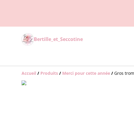
Bertille_et_Seccotine
Accueil
/
Produits
/
Merci pour cette année
/
Gros tro