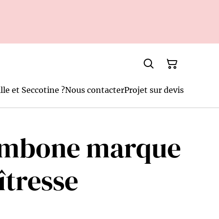
lle et Seccotine ?
Nous contacter
Projet sur devis
ombone marque
îtresse