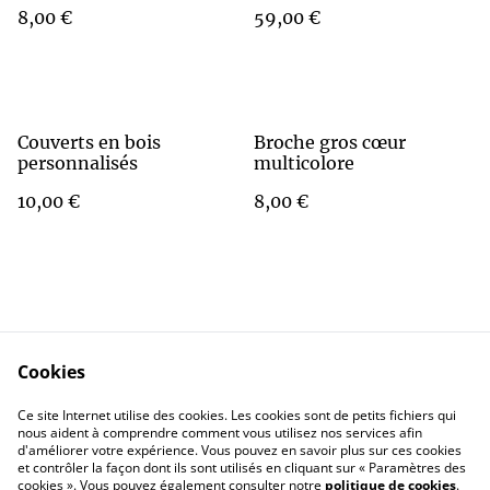
brunet
8,00 €
59,00 €
Couverts en bois
Broche gros cœur
personnalisés
multicolore
10,00 €
8,00 €
Cookies
Contact Us
Legal Terms
Ce site Internet utilise des cookies. Les cookies sont de petits fichiers qui
Privacy Policy
Cookie Policy
nous aident à comprendre comment vous utilisez nos services afin
d'améliorer votre expérience. Vous pouvez en savoir plus sur ces cookies
et contrôler la façon dont ils sont utilisés en cliquant sur « Paramètres des
cookies ». Vous pouvez également consulter notre
politique de cookies
.